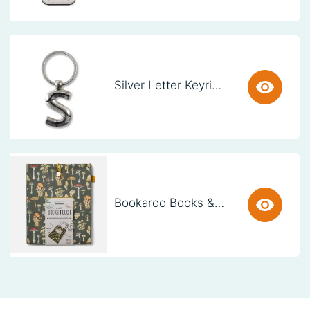
Silver Letter Keyring - S (set van 3)
Bookaroo Books & Stuff Pouch - Botanical