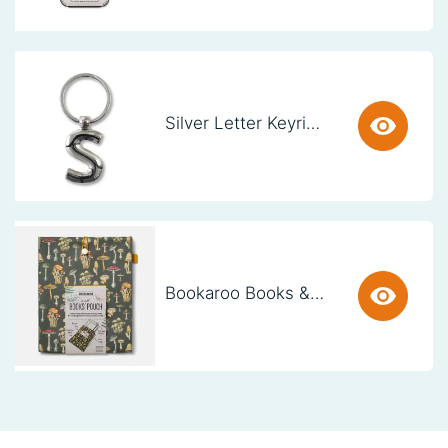
Silver Letter Keyring - S (set van 3)
Bookaroo Books & Stuff Pouch - Botanical