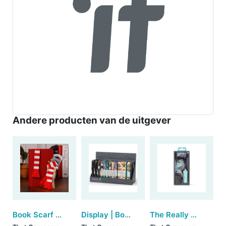
Andere producten van de uitgever
Book Scarf Bookmark - Red & White (set van 3)
Display | Bookaroo A7 Baby Notebook & Pen (13 stuks assorti)
The Really Compact Travel Book Light - Mint