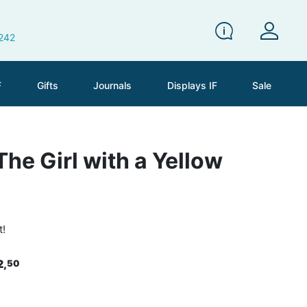
 242
F
Gifts
Journals
Displays IF
Sale
The Girl with a Yellow
t!
2,
50