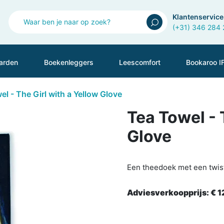
Klantenservice
(+31) 346 284
arden
Boekenleggers
Leescomfort
Bookaroo I
l - The Girl with a Yellow Glove
Tea Towel - 
Glove
Een theedoek met een twis
Adviesverkoopprijs:
€ 1