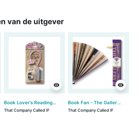
n van de uitgever
visibility
visibility
Book Lover's Reading Light - Floral
Book Fan - The Gallery Purple (set van 3)
That Company Called IF
That Company Called IF