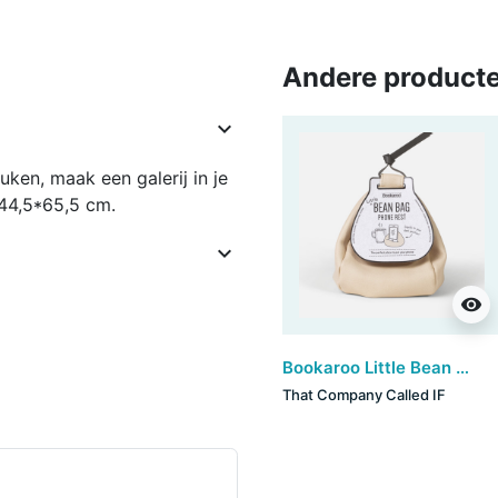
Andere producte

ken, maak een galerij in je
 44,5*65,5 cm.

visibility
Bookaroo Little Bean Bag Phone Rest - Cream
That Company Called IF