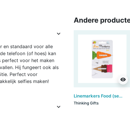
Andere producte

r en standaard voor alle
 de telefoon (of hoes) kan
is perfect voor het maken
vallen. Hij fungeert ook als
tie. Perfect voor
visibility
akkelijk selfies maken!
Linemarkers Food (set van 6)
Thinking Gifts
