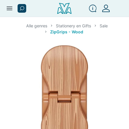
menu
Alle genres
Stationery en Gifts
Sale
ZipGrips - Wood