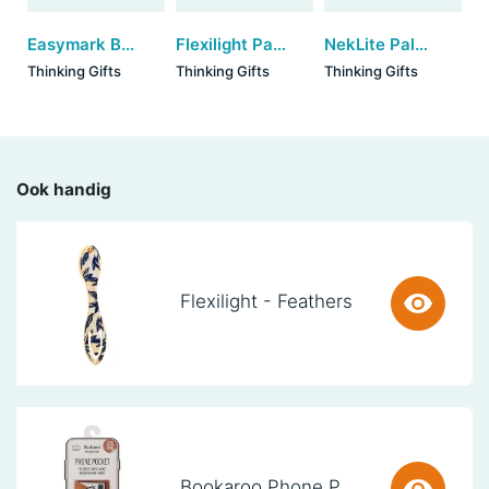
Easymark Bookmark - Blue Dots
Flexilight Pals Unicorn - Purple
NekLite Pals - Owl
Thinking Gifts
Thinking Gifts
Thinking Gifts
Ook handig
Flexilight - Feathers
Bookaroo Phone Pocket - Brown