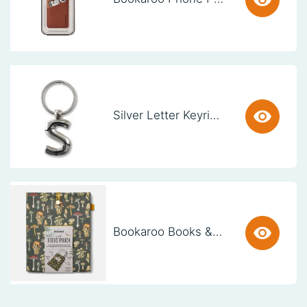
Silver Letter Keyring - S (set van 3)
Bookaroo Books & Stuff Pouch - Botanical