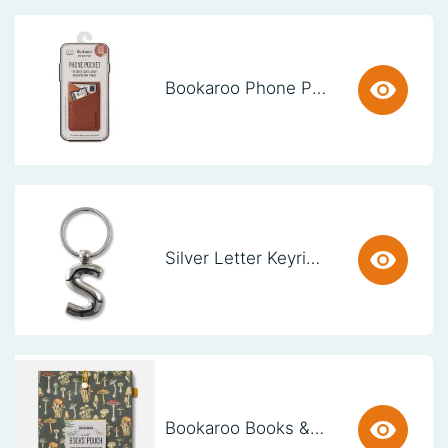
Bookaroo Phone Pocket - Brown
Silver Letter Keyring - S (set van 3)
Bookaroo Books & Stuff Pouch - Botanical