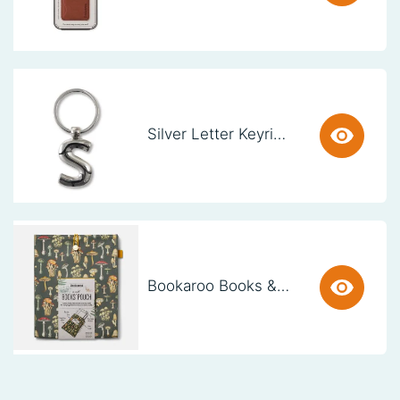
Silver Letter Keyring - S (set van 3)
Bookaroo Books & Stuff Pouch - Botanical