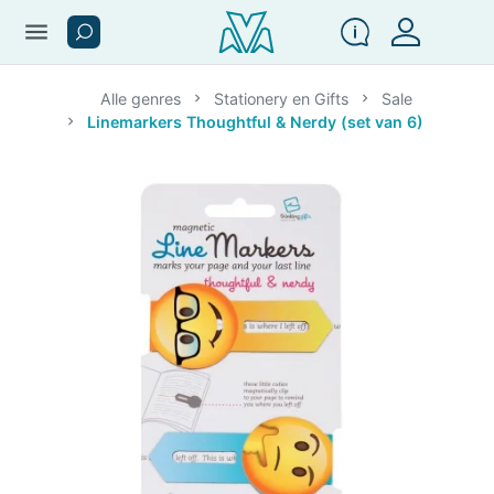
menu
Alle genres
Stationery en Gifts
Sale
Linemarkers Thoughtful & Nerdy (set van 6)