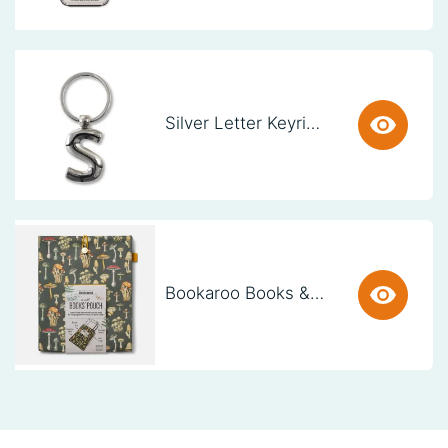
Silver Letter Keyring - S (set van 3)
Bookaroo Books & Stuff Pouch - Botanical