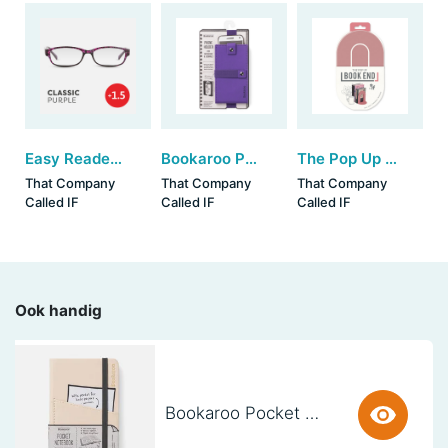
Easy Readers - Classic Purple (+1.5)
Bookaroo Phone Holder - Purple
The Pop Up Book End - Blush (set van 3)
That Company
That Company
That Company
Called IF
Called IF
Called IF
Ook handig
Bookaroo Pocket Notebook (A6) - CREAM