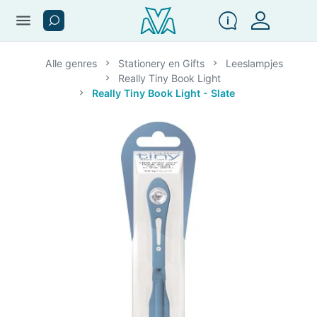
menu
Alle genres
Stationery en Gifts
Leeslampjes
Really Tiny Book Light
Really Tiny Book Light - Slate