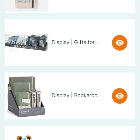
Display | Gifts for Book Lovers (60cm)
Display | Bookaroo Notebook & Pen - Fern