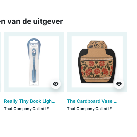
n van de uitgever
visibility
visibility
Really Tiny Book Light - Slate
The Cardboard Vase Sleeve - Red Floral (set van 3)
That Company Called IF
That Company Called IF