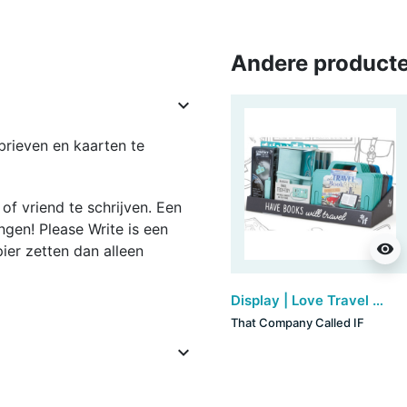
Andere producte

brieven en kaarten te
of vriend te schrijven. Een
ngen! Please Write is een
visibility
ier zetten dan alleen
Display | Love Travel (40cm)
That Company Called IF
