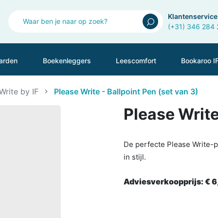
Klantenservice
(+31) 346 284
arden
Boekenleggers
Leescomfort
Bookaroo I
Write by IF
Please Write - Ballpoint Pen (set van 3)
Please Write
De perfecte Please Write-p
in stijl.
Adviesverkoopprijs:
€ 6