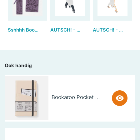
Sshhhh Bookmarks - Quiet Please (set van 3)
AUTSCH! - Panda
AUTSCH! - Hond
Ook handig
Bookaroo Pocket Notebook (A6) - CREAM