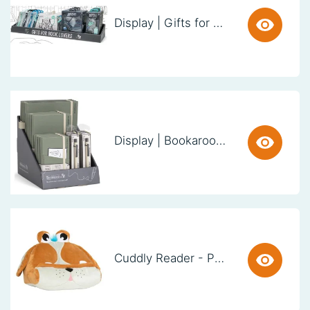
Display | Gifts for Book Lovers (60cm)
Display | Bookaroo Notebook & Pen - Fern
Cuddly Reader - Puppy Pete