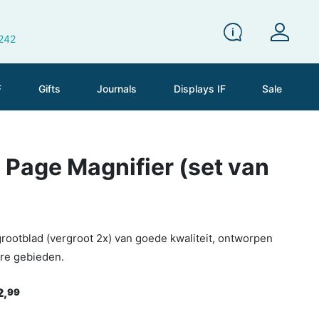
 242
F
Gifts
Journals
Displays IF
Sale
l Page Magnifier (set van
grootblad (vergroot 2x) van goede kwaliteit, ontworpen
ere gebieden.
2,
99