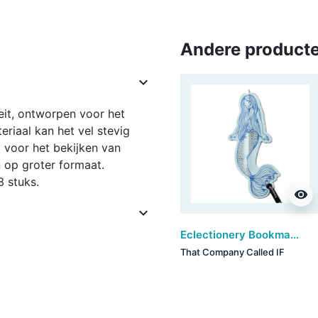
Andere producte

eit, ontworpen voor het
eriaal kan het vel stevig
voor het bekijken van
 op groter formaat.
3 stuks.
visibility

Eclectionery Bookmark Pens - Mermaid (set van 3)
That Company Called IF