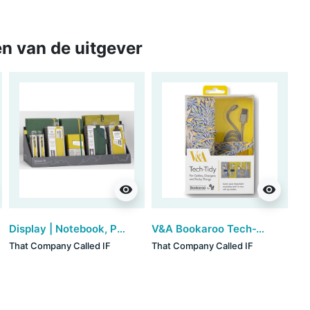
n van de uitgever
visibility
visibility
Display | Notebook, Pen & Accessories - Forest Green & Chartreuse
V&A Bookaroo Tech-Tidy - Morris
That Company Called IF
That Company Called IF