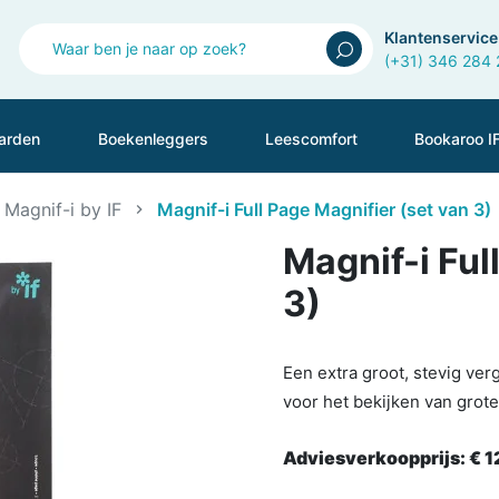
Klantenservice
(+31) 346 284
arden
Boekenleggers
Leescomfort
Bookaroo I
Magnif-i by IF
Magnif-i Full Page Magnifier (set van 3)
Magnif-i Ful
3)
Een extra groot, stevig ver
voor het bekijken van grot
Adviesverkoopprijs:
€ 1