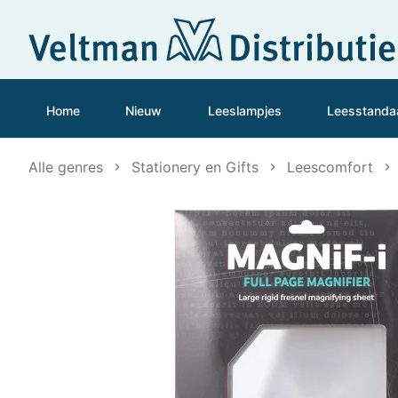
Home
Nieuw
Leeslampjes
Leesstanda
Alle genres
Stationery en Gifts
Leescomfort