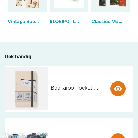
Vintage Bookmarks - Fungi (set van 3)
BLOEIPOTLODENDISPLAY Karton (inhoud: 50 potloden) - afname set per 5
Classics Magnetic Bookmarks - Flowers in a Blue Vase (set van 3)
Ook handig
Bookaroo Pocket Notebook (A6) - CREAM