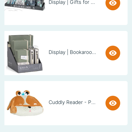
Display | Gifts for Book Lovers (60cm)
Display | Bookaroo Notebook & Pen - Fern
Cuddly Reader - Puppy Pete