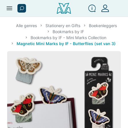
menu
Alle genres
Stationery en Gifts
Boekenleggers
Bookmarks by IF
Bookmarks by IF - Mini Marks Collection
Magnetic Mini Marks by IF - Butterflies (set van 3)