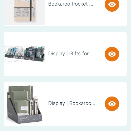
Bookaroo Pocket Notebook (A6) - CREAM
Display | Gifts for Book Lovers (60cm)
Display | Bookaroo Notebook & Pen - Fern