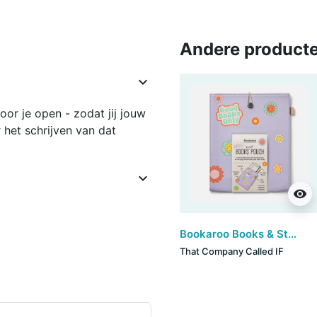
Andere producte

r je open - zodat jij jouw
 het schrijven van dat

visibility
Bookaroo Books & Stuff Pouch - Good Vibes
That Company Called IF