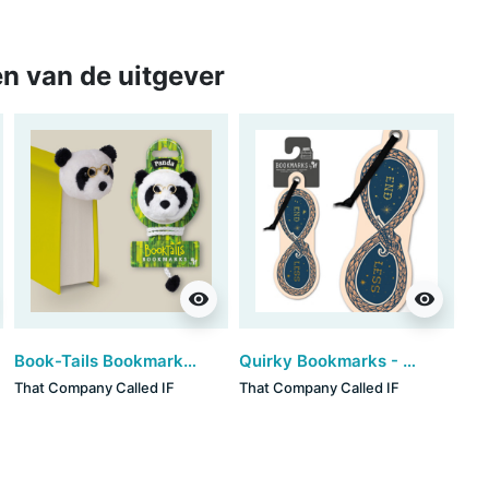
n van de uitgever
visibility
visibility
Book-Tails Bookmarks - Panda (set van 6)
Quirky Bookmarks - Endless (set van 3)
That Company Called IF
That Company Called IF