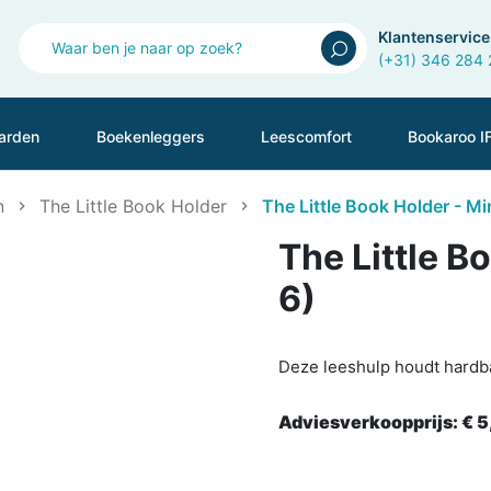
Klantenservice
(+31) 346 284
arden
Boekenleggers
Leescomfort
Bookaroo I
n
The Little Book Holder
The Little Book Holder - Mi
The Little B
6)
Deze leeshulp houdt hardb
Adviesverkoopprijs:
€ 5