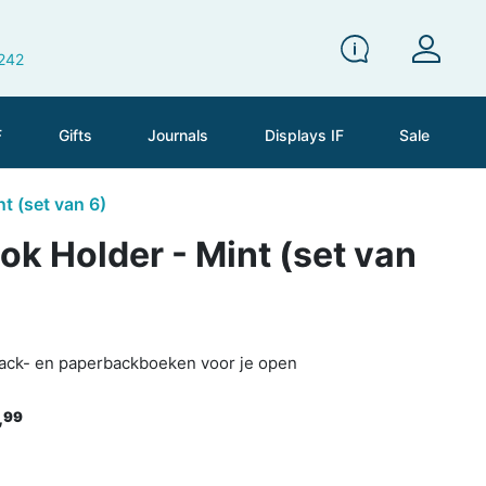
 242
F
Gifts
Journals
Displays IF
Sale
nt (set van 6)
ook Holder - Mint (set van
ack- en paperbackboeken voor je open
,
99