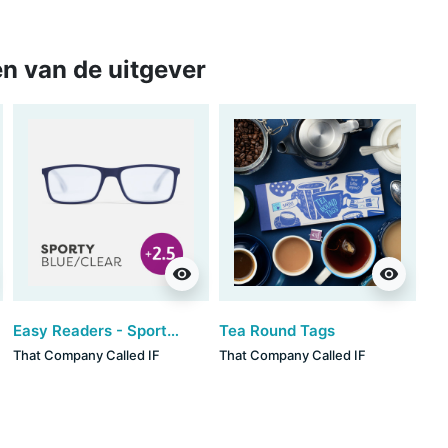
n van de uitgever
visibility
visibility
Easy Readers - Sporty Blue/Clear (+2.5)
Tea Round Tags
That Company Called IF
That Company Called IF