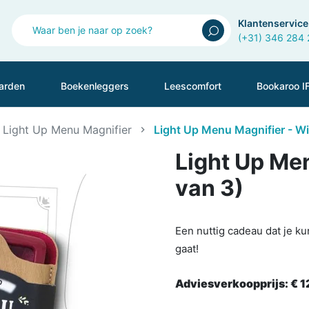
Klantenservice
(+31) 346 284
arden
Boekenleggers
Leescomfort
Bookaroo I
Light Up Menu Magnifier
Light Up Menu Magnifier - Wi
Light Up Men
van 3)
Een nuttig cadeau dat je ku
gaat!
Adviesverkoopprijs:
€ 1