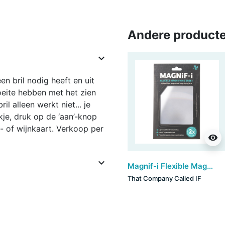
Andere producte

n bril nodig heeft en uit
oeite hebben met het zien
l alleen werkt niet... je
kje, druk op de ‘aan’-knop
u- of wijnkaart. Verkoop per
visibility

Magnif-i Flexible Magnifying Sheet (set van 3)
That Company Called IF