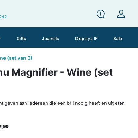
 242
F
Gifts
Journals
Displays IF
Sale
ne (set van 3)
u Magnifier - Wine (set
nt geven aan iedereen die een bril nodig heeft en uit eten
2,
99