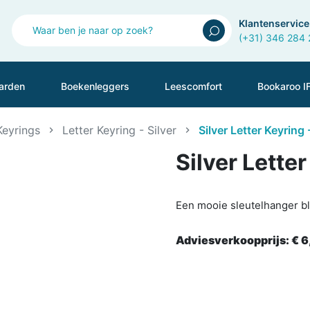
Klantenservice
(+31) 346 284
arden
Boekenleggers
Leescomfort
Bookaroo I
Keyrings
Letter Keyring - Silver
Silver Letter Keyring 
Silver Letter
Een mooie sleutelhanger bli
Adviesverkoopprijs:
€ 6