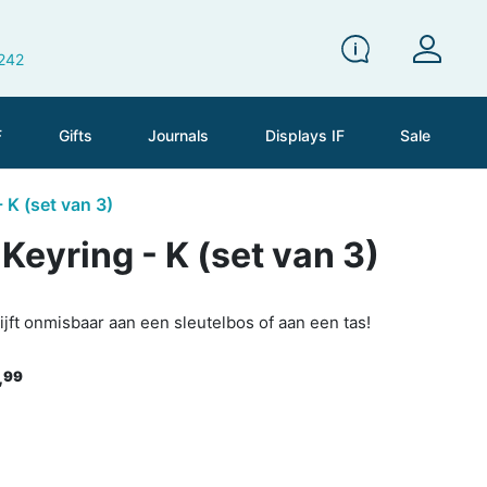
 242
F
Gifts
Journals
Displays IF
Sale
- K (set van 3)
 Keyring - K (set van 3)
jft onmisbaar aan een sleutelbos of aan een tas!
,
99