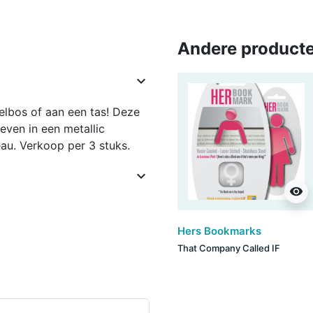
Andere producte

elbos of aan een tas! Deze
even in een metallic
eau. Verkoop per 3 stuks.

visibility
Hers Bookmarks
That Company Called IF