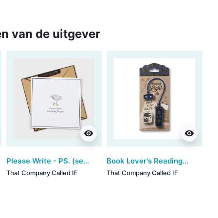
n van de uitgever
visibility
visibility
Please Write - PS. (set van 3)
Book Lover's Reading Light - Bee
That Company Called IF
That Company Called IF