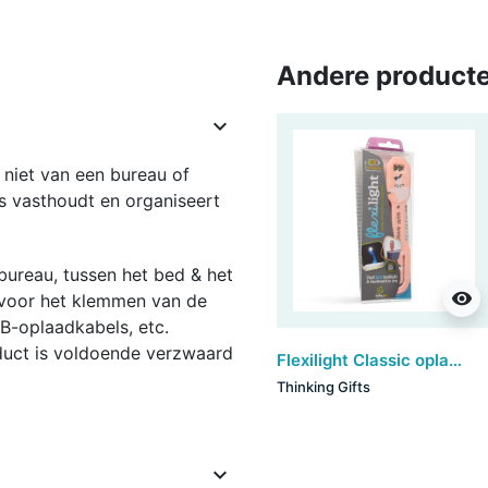
Andere producte

 niet van een bureau of
s vasthoudt en organiseert
bureau, tussen het bed & het
visibility
 voor het klemmen van de
B-oplaadkabels, etc.
oduct is voldoende verzwaard
Flexilight Classic oplaadbaar - Llama
Thinking Gifts
