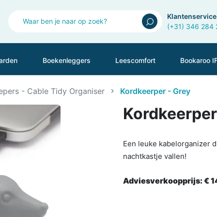
Klantenservice
(+31) 346 284
arden
Boekenleggers
Leescomfort
Bookaroo I
pers - Cable Tidy Organiser
Kordkeerper - Grey
Kordkeerper
Een leuke kabelorganizer d
nachtkastje vallen!
Adviesverkoopprijs:
€ 1