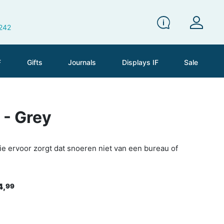
 242
F
Gifts
Journals
Displays IF
Sale
 - Grey
ie ervoor zorgt dat snoeren niet van een bureau of
4,
99