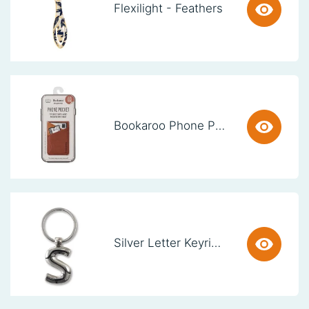
Flexilight - Feathers
Bookaroo Phone Pocket - Brown
Silver Letter Keyring - S (set van 3)