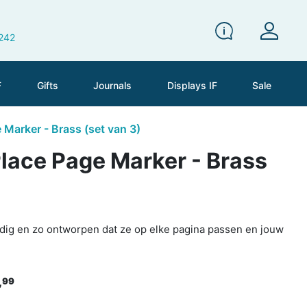
 242
F
Gifts
Journals
Displays IF
Sale
Marker - Brass (set van 3)
lace Page Marker - Brass
handig en zo ontworpen dat ze op elke pagina passen en jouw
,
99