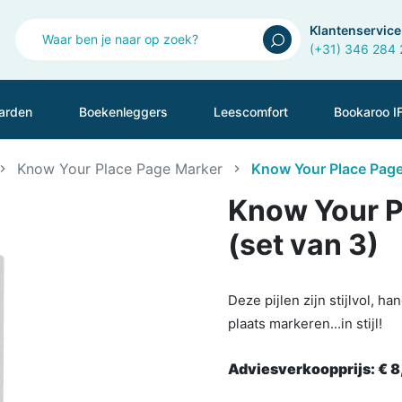
Klantenservice
(+31) 346 284
arden
Boekenleggers
Leescomfort
Bookaroo I
Know Your Place Page Marker
Know Your Place Page 
Know Your P
(set van 3)
Deze pijlen zijn stijlvol, 
plaats markeren...in stijl!
Adviesverkoopprijs:
€ 8