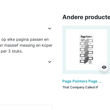
Andere producte

ze op elke pagina passen en
 van massief messing en koper
 per 3 stuks.

visibility
Page Pointers Page Markers - Grey (set van 6)
That Company Called IF