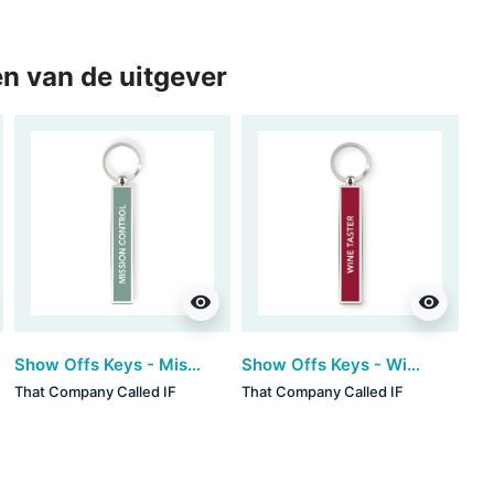
n van de uitgever
visibility
visibility
Show Offs Keys - Mission Control (set van 3)
Show Offs Keys - Wine Taster (set van 3)
That Company Called IF
That Company Called IF