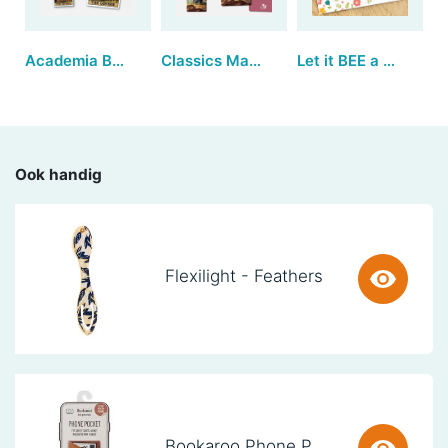
Academia Bookmarks - Tarot (set van 3)
Classics Magnetic Bookmarks - Birds near a Mountain Stream (set van 3)
Let it BEE a wonderful day!
Ook handig
Flexilight - Feathers
Bookaroo Phone Pocket - Brown