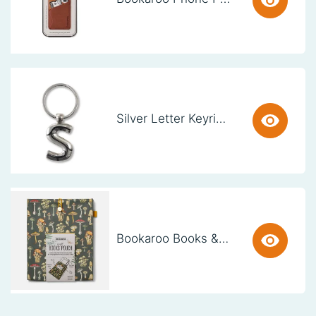
Silver Letter Keyring - S (set van 3)
Bookaroo Books & Stuff Pouch - Botanical