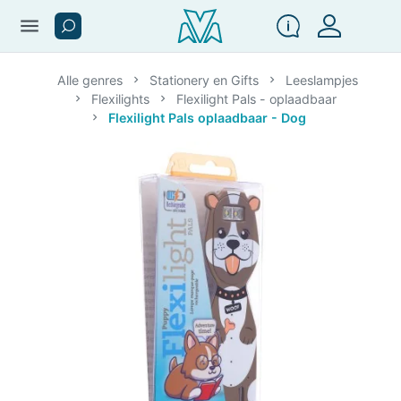
menu
Alle genres
Stationery en Gifts
Leeslampjes
Flexilights
Flexilight Pals - oplaadbaar
Flexilight Pals oplaadbaar - Dog