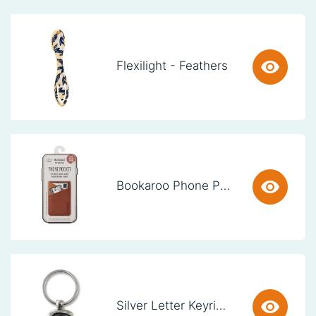
Flexilight - Feathers
Bookaroo Phone Pocket - Brown
Silver Letter Keyring - S (set van 3)