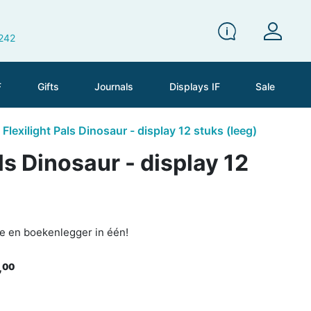
 242
F
Gifts
Journals
Displays IF
Sale
Flexilight Pals Dinosaur - display 12 stuks (leeg)
ls Dinosaur - display 12
je en boekenlegger in één!
,
00