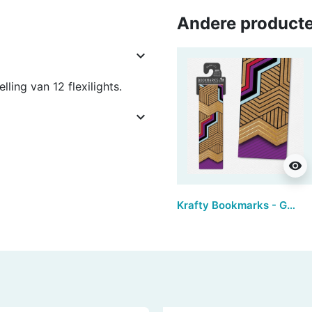
Andere producte

lling van 12 flexilights.

visibility
Krafty Bookmarks - Geo (set van 3)