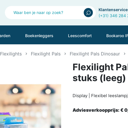
Klantenservice
(+31) 346 284
arden
Boekenleggers
Leescomfort
Bookaroo I
Flexilights
Flexilight Pals
Flexilight Pals Dinosaur
Flexilight Pa
stuks (leeg)
Display | Flexibel leeslamp
Adviesverkoopprijs:
€ 0