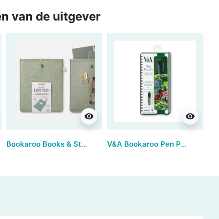
n van de uitgever
visibility
visibility
Bookaroo Books & Stuff Pouch - Fern
V&A Bookaroo Pen Pouch - Sundour