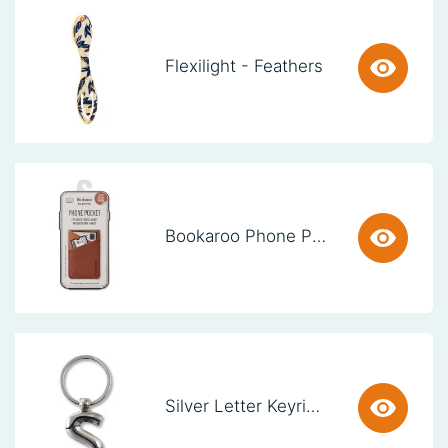
Flexilight - Feathers
Bookaroo Phone Pocket - Brown
Silver Letter Keyring - S (set van 3)