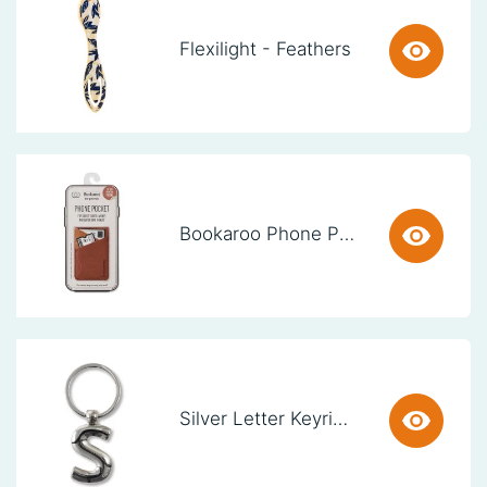
Flexilight - Feathers
Bookaroo Phone Pocket - Brown
Silver Letter Keyring - S (set van 3)