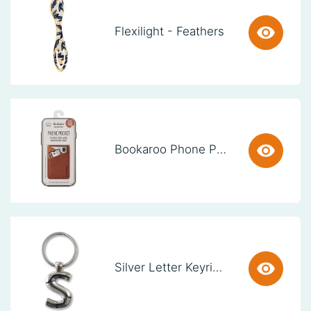
Flexilight - Feathers
Bookaroo Phone Pocket - Brown
Silver Letter Keyring - S (set van 3)