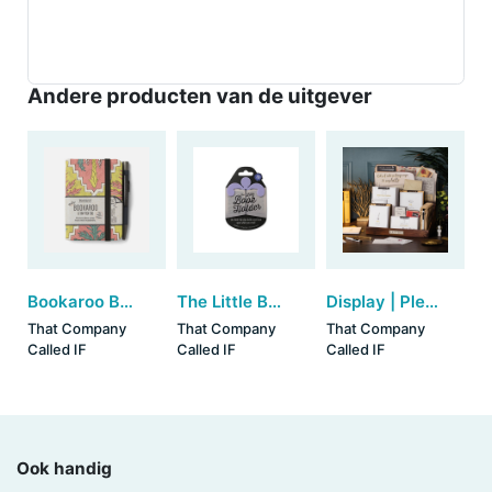
Andere producten van de uitgever
Bookaroo Baby Notebook & Pen (A7) - Pastels Charcoal Palm
The Little Book Holder - Lilac (set van 6)
Display | Please Write by IF
That Company
That Company
That Company
Called IF
Called IF
Called IF
Ook handig