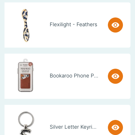
Flexilight - Feathers
Bookaroo Phone Pocket - Brown
Silver Letter Keyring - S (set van 3)