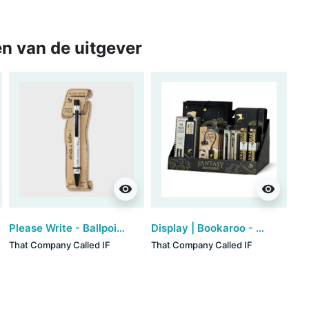
n van de uitgever
visibility
visibility
Please Write - Ballpoint Pen (set van 3)
Display | Bookaroo - Fantasy
That Company Called IF
That Company Called IF