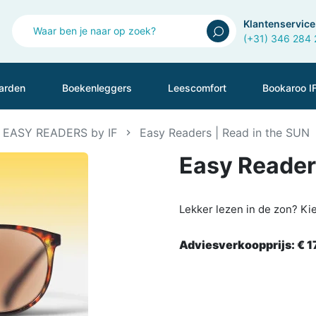
Klantenservice
(+31) 346 284
arden
Boekenleggers
Leescomfort
Bookaroo I
EASY READERS by IF
Easy Readers | Read in the SUN
Easy Readers
Lekker lezen in de zon? K
Adviesverkoopprijs:
€ 1