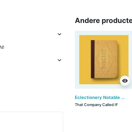
Andere producte

UN!

visibility
Eclectionery Notable Books - Biscuit
That Company Called IF