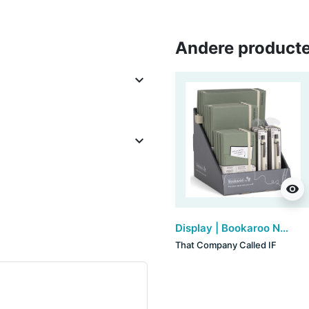
Andere producte


visibility
Display | Bookaroo Notebook & Pen - Fern
That Company Called IF