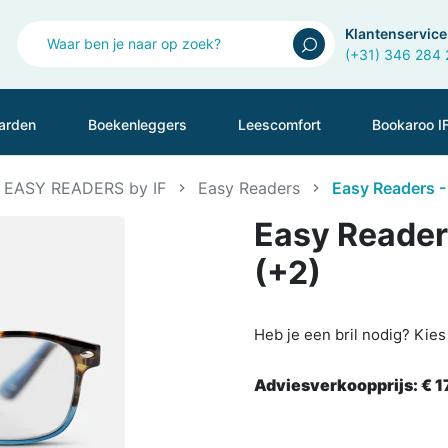
Klantenservice
(+31) 346 284
arden
Boekenleggers
Leescomfort
Bookaroo I
EASY READERS by IF
Easy Readers
Easy Readers -
Easy Readers
(+2)
Heb je een bril nodig? Kie
Adviesverkoopprijs:
€ 1