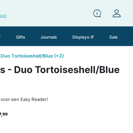
 242
F
Gifts
Journals
Displays IF
Sale
 Duo Tortoiseshell/Blue (+2)
 - Duo Tortoiseshell/Blue
s voor een Easy Reader!
7,
99