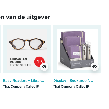
n van de uitgever
visibility
visibility
Easy Readers - Librarian Round Tortoiseshell (+1.5)
Display | Bookaroo Notebook & Pen - Aubergine
That Company Called IF
That Company Called IF