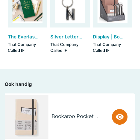
The Everlasting Address Book
Silver Letter Keyring - N (set van 3)
Display | Bookaroo Notebook & Pen - Blush
That Company
That Company
That Company
Called IF
Called IF
Called IF
Ook handig
Bookaroo Pocket Notebook (A6) - CREAM