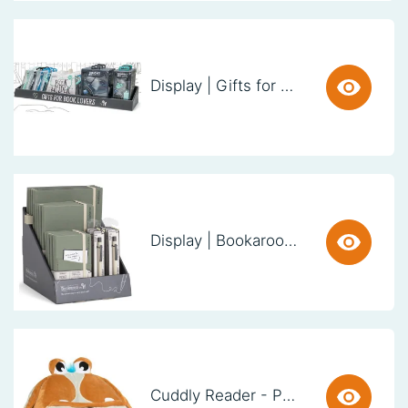
Display | Gifts for Book Lovers (60cm)
Display | Bookaroo Notebook & Pen - Fern
Cuddly Reader - Puppy Pete