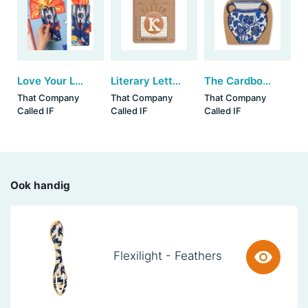
Love Your Lenses - Rocket (set van 3)
Literary Letters Bookmark - K (set van 3)
The Cardboard Vase Sleeve - Blue & White Floral (set van 3)
That Company
That Company
That Company
Called IF
Called IF
Called IF
Ook handig
Flexilight - Feathers