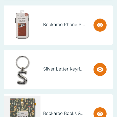
Bookaroo Phone Pocket - Brown
Silver Letter Keyring - S (set van 3)
Bookaroo Books & Stuff Pouch - Botanical