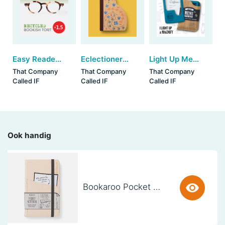
Easy Readers - Recycled Bookish Tortoiseshell (+1.5)
Eclectionery Notable Books - Cat
Light Up Menu Magnifier - Aqua (set van 3)
That Company
That Company
That Company
Called IF
Called IF
Called IF
Ook handig
Bookaroo Pocket Notebook (A6) - CREAM