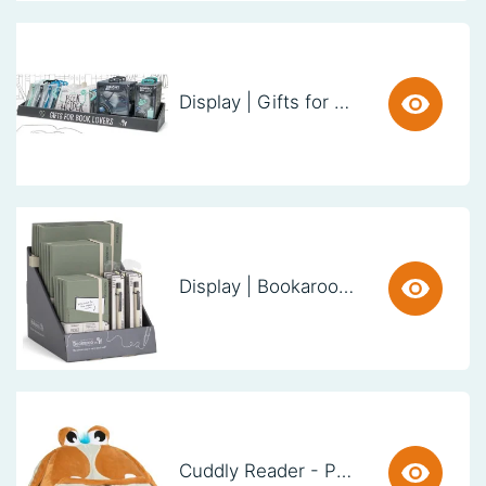
Display | Gifts for Book Lovers (60cm)
Display | Bookaroo Notebook & Pen - Fern
Cuddly Reader - Puppy Pete