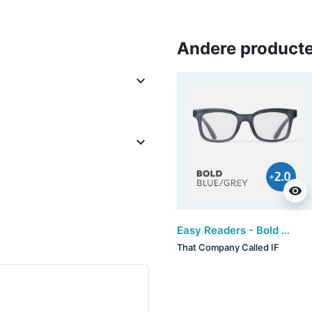
Andere producte


visibility
Easy Readers - Bold Blue/Grey (+2)
That Company Called IF