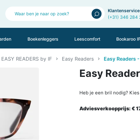
Klantenservice
(+31) 346 284
arden
Boekenleggers
Leescomfort
Bookaroo I
EASY READERS by IF
Easy Readers
Easy Readers -
Easy Readers
Heb je een bril nodig? Kie
Adviesverkoopprijs:
€ 1