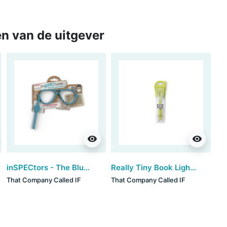
n van de uitgever
visibility
visibility
inSPECtors - The Blue Pair
Really Tiny Book Light - Chartreuse
That Company Called IF
That Company Called IF