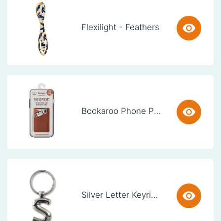
Flexilight - Feathers
Bookaroo Phone Pocket - Brown
Silver Letter Keyring - S (set van 3)