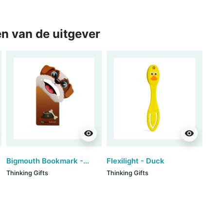
n van de uitgever
visibility
visibility
Bigmouth Bookmark - Puppy
Flexilight - Duck
Thinking Gifts
Thinking Gifts