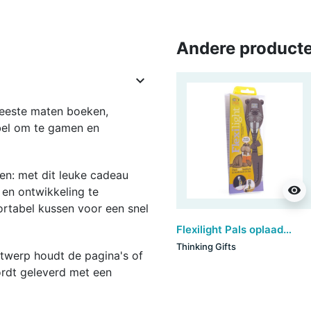
Andere producte

meeste maten boeken,
abel om te gamen en
en: met dit leuke cadeau
visibility
 en ontwikkeling te
ortabel kussen voor een snel
Flexilight Pals oplaadbaar - Walrus
Thinking Gifts
ontwerp houdt de pagina's of
Wordt geleverd met een