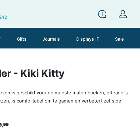
 242
F
Gifts
Journals
Displays IF
Sale
r - Kiki Kitty
 wezen is geschikt voor de meeste maten boeken, eReaders
lezen, is comfortabel om te gamen en verbetert zelfs de
9,
99