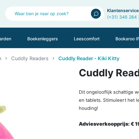
Klantenservice
(+31) 346 284
arden
Boekenleggers
Leescomfort
Bookaroo I
n
Cuddly Readers
Cuddly Reader - Kiki Kitty
Cuddly Reade
Dit ongelooflijk schattige
en tablets. Stimuleert het 
houding!
Adviesverkoopprijs:
€ 1