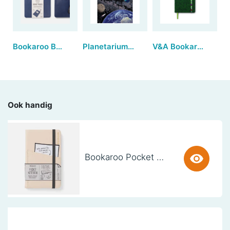
Bookaroo Books & Stuff Pouch - Navy
Planetarium Postcards
V&A Bookaroo (A5) JOURNAL - Sundour
Ook handig
Bookaroo Pocket Notebook (A6) - CREAM