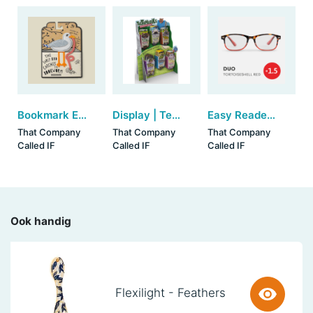
Bookmark Early Bird Catches the Bookworm - Seagull
Display | Teeth-Marks Bookmarks (36 stuks)
Easy Readers - Duo Tortoiseshell/Red (+1.5)
That Company
That Company
That Company
Called IF
Called IF
Called IF
Ook handig
Flexilight - Feathers