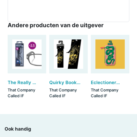
Andere producten van de uitgever
The Really Useful Light-Up Readers - Concept (+2.5)
Quirky Bookmarks - Gold Skull (set van 3)
Eclectionery Pencil Case - Snake
That Company
That Company
That Company
Called IF
Called IF
Called IF
Ook handig