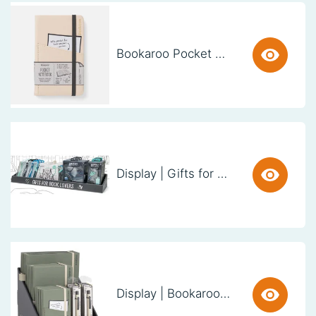
Bookaroo Pocket Notebook (A6) - CREAM
Display | Gifts for Book Lovers (60cm)
Display | Bookaroo Notebook & Pen - Fern