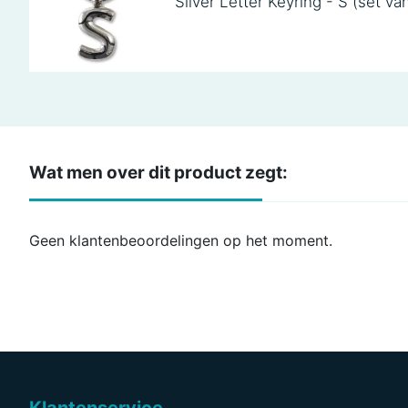
Silver Letter Keyring - S (set va
Wat men over dit product zegt:
Geen klantenbeoordelingen op het moment.