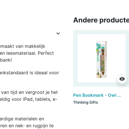
Andere producte

gemaakt van makkelijk
n leesmateriaal. Perfect
nbank!
ankstandaard is ideaal voor
visibility
van tijd en vergroot je het
Pen Bookmark - Owl (set van 6)
ldig voor iPad, tablets, e-
Thinking Gifts
rdige materialen en
en en nek- en rugpijn te