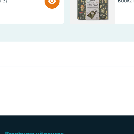
n 3)
Bookar