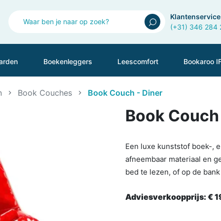
Klantenservice
(+31) 346 284
arden
Boekenleggers
Leescomfort
Bookaroo I
n
Book Couches
Book Couch - Diner
Book Couch 
Een luxe kunststof boek-, 
afneembaar materiaal en ge
bed te lezen, of op de ban
Adviesverkoopprijs:
€ 1