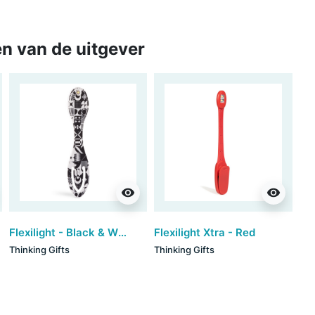
n van de uitgever
visibility
visibility
Flexilight - Black & White
Flexilight Xtra - Red
Thinking Gifts
Thinking Gifts