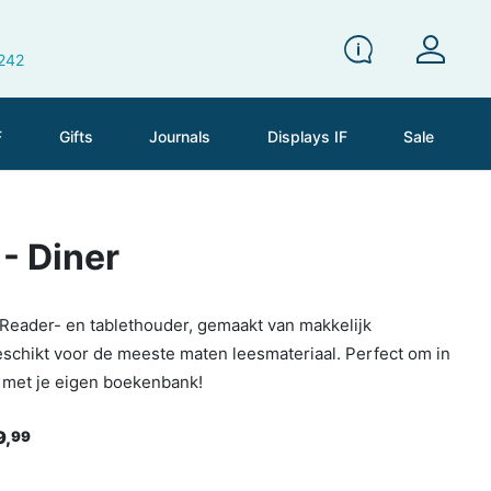
 242
F
Gifts
Journals
Displays IF
Sale
- Diner
eReader- en tablethouder, gemaakt van makkelijk
schikt voor de meeste maten leesmateriaal. Perfect om in
k met je eigen boekenbank!
9,
99