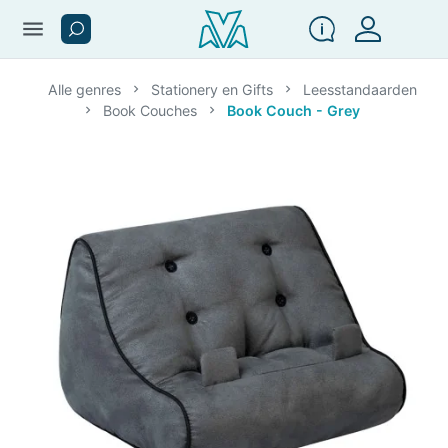
menu
Alle genres
Stationery en Gifts
Leesstandaarden
Book Couches
Book Couch - Grey