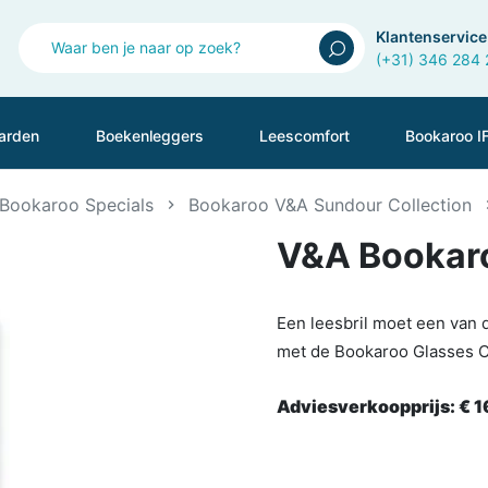
Klantenservice
(+31) 346 284
arden
Boekenleggers
Leescomfort
Bookaroo I
Bookaroo Specials
Bookaroo V&A Sundour Collection
V&A Bookaro
Een leesbril moet een van d
met de Bookaroo Glasses C
Adviesverkoopprijs:
€ 1