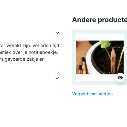
Andere producte

r wereld zijn. Verleden tijd
tiek over je notitieboekje,
urs gevoerde zakje en
visibility

Vergeet-me-nietjes