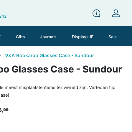
 242
F
Gifts
Journals
Displays IF
Sale
V&A Bookaroo Glasses Case - Sundour
o Glasses Case - Sundour
e meest misplaatste items ter wereld zijn. Verleden tijd
ase!
6,
99