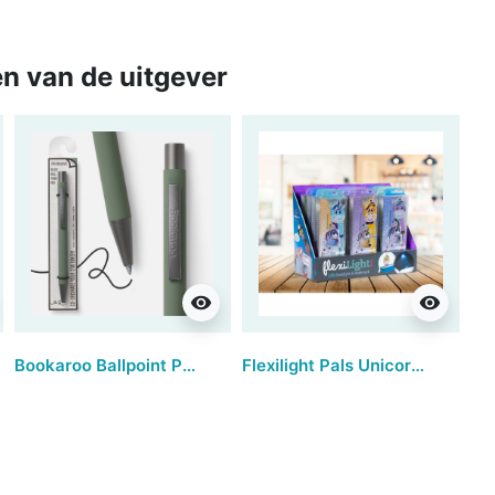
n van de uitgever
visibility
visibility
Bookaroo Ballpoint Pen - Fern (set van 3)
Flexilight Pals Unicorn - display 12 stuks (leeg)