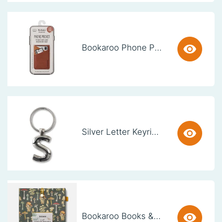
Bookaroo Phone Pocket - Brown
Silver Letter Keyring - S (set van 3)
Bookaroo Books & Stuff Pouch - Botanical