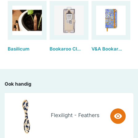
Basilicum
Bookaroo Clipboard for Notebooks - Cream
V&A Bookaroo JOURNAL A6 - Morris
Ook handig
Flexilight - Feathers