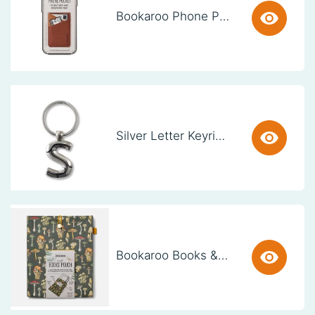
Bookaroo Phone Pocket - Brown
Silver Letter Keyring - S (set van 3)
Bookaroo Books & Stuff Pouch - Botanical