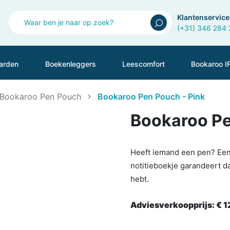
Klantenservice
(+31) 346 284
arden
Boekenleggers
Leescomfort
Bookaroo I
Bookaroo Pen Pouch
Bookaroo Pen Pouch - Pink
Bookaroo Pe
Heeft iemand een pen? Een 
notitieboekje garandeert da
hebt.
Adviesverkoopprijs:
€ 1