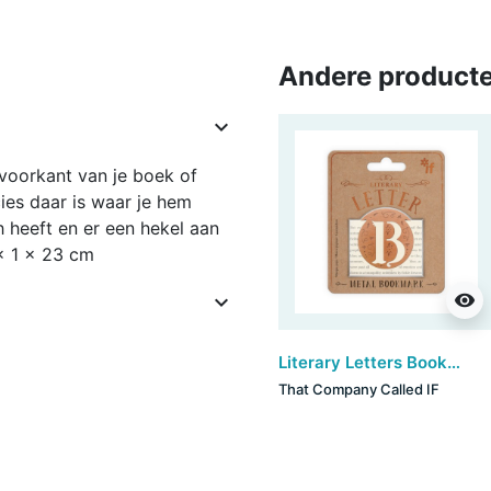
Andere producte

voorkant van je boek of
ies daar is waar je hem
h heeft en er een hekel aan
 x 1 x 23 cm
visibility

Literary Letters Bookmark - B (set van 3)
That Company Called IF