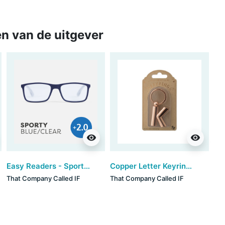
n van de uitgever
visibility
visibility
Easy Readers - Sporty Blue/Clear (+2)
Copper Letter Keyring - K (set van 3)
That Company Called IF
That Company Called IF