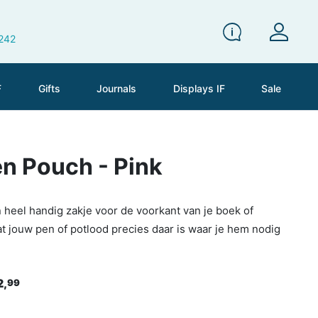
 242
F
Gifts
Journals
Displays IF
Sale
n Pouch - Pink
heel handig zakje voor de voorkant van je boek of
t jouw pen of potlood precies daar is waar je hem nodig
2,
99