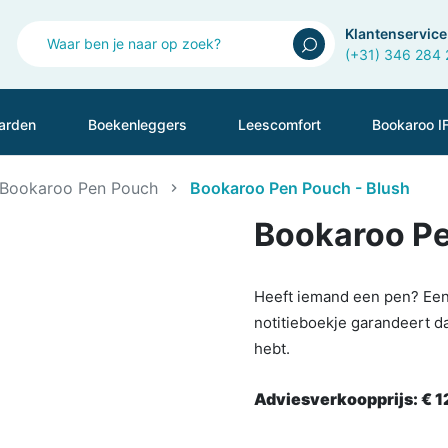
Klantenservice
(+31) 346 284
arden
Boekenleggers
Leescomfort
Bookaroo I
Bookaroo Pen Pouch
Bookaroo Pen Pouch - Blush
Bookaroo Pe
Heeft iemand een pen? Een 
notitieboekje garandeert da
hebt.
Adviesverkoopprijs:
€ 1