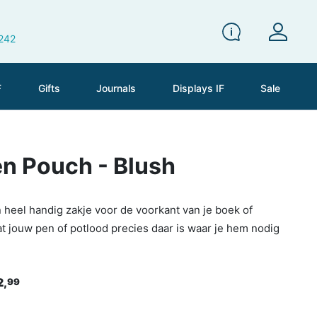
 242
F
Gifts
Journals
Displays IF
Sale
n Pouch - Blush
heel handig zakje voor de voorkant van je boek of
t jouw pen of potlood precies daar is waar je hem nodig
2,
99