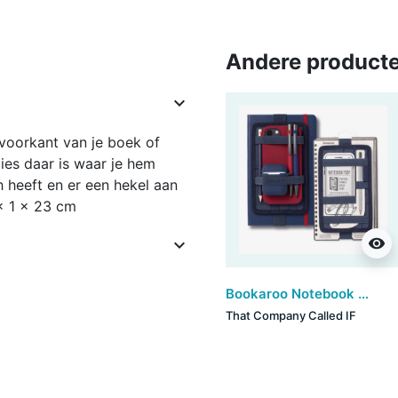
Andere producte

voorkant van je boek of
ies daar is waar je hem
h heeft en er een hekel aan
 x 1 x 23 cm
visibility

Bookaroo Notebook Tidy - Navy
That Company Called IF