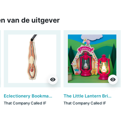
n van de uitgever
visibility
visibility
Eclectionery Bookmark Pens - Swimmer (set van 3)
The Little Lantern Bright - Pink
That Company Called IF
That Company Called IF