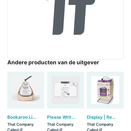
Andere producten van de uitgever
Bookaroo Little Bean Bag Phone Rest - Cream
Please Write - 7 kleine ansichtkaarten (set van 3)
Display | Reading timer (12 stuks)
That Company
That Company
That Company
Called IF
Called IF
Called IF