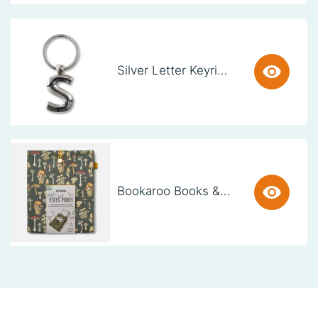
Silver Letter Keyring - S (set van 3)
Bookaroo Books & Stuff Pouch - Botanical