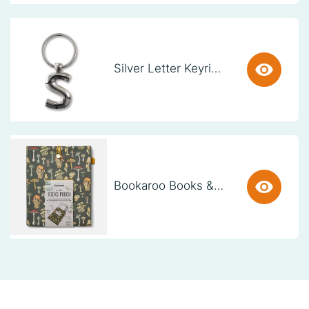
Silver Letter Keyring - S (set van 3)
Bookaroo Books & Stuff Pouch - Botanical