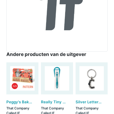
Andere producten van de uitgever
Peggy's Baking Glasses - Pattern (+1.5) (set van 3)
Really Tiny Book Light - Blue
Silver Letter Keyring - C (set van 3)
That Company
That Company
That Company
Called IF
Called IF
Called IF