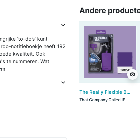
Andere producte

grijke ‘to-do’s’ kunt
roo-notitieboekje heeft 192
goede kwaliteit. Ook
a's te nummeren. Wat
 cm
visibility

The Really Flexible Book Light - Purple
That Company Called IF