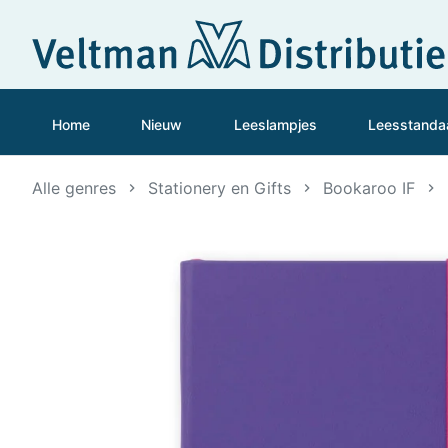
Home
Nieuw
Leeslampjes
Leesstanda
Alle genres
Stationery en Gifts
Bookaroo IF