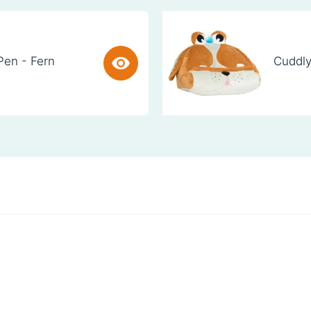
Pen - Fern
Cuddly