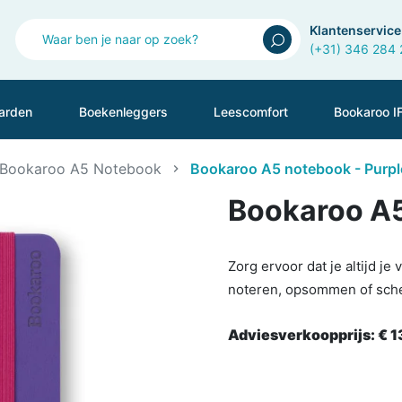
Klantenservice
(+31) 346 284
arden
Boekenleggers
Leescomfort
Bookaroo I
Bookaroo A5 Notebook
Bookaroo A5 notebook - Purpl
Bookaroo A5
Zorg ervoor dat je altijd je
noteren, opsommen of sch
Adviesverkoopprijs:
€ 1