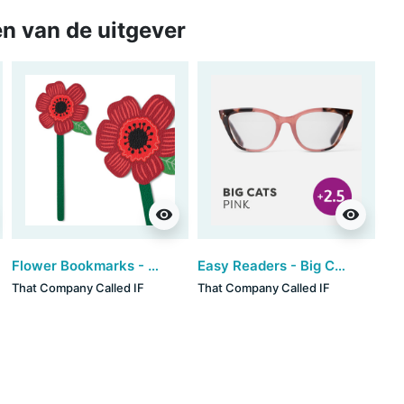
n van de uitgever
visibility
visibility
Flower Bookmarks - Poppy (set van 3)
Easy Readers - Big Cats Pink (+2.5)
That Company Called IF
That Company Called IF