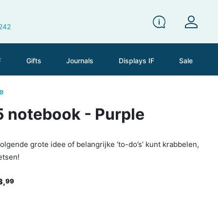
 242
F
Gifts
Journals
Displays IF
Sale
e
 notebook - Purple
 volgende grote idee of belangrijke ‘to-do’s’ kunt krabbelen,
etsen!
3,
99