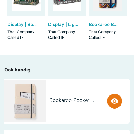
Display | Bookaroo - Botanical
Display | Lights to read by (40cm)
Bookaroo Baby Notebook & Pen (A7) - Navy & Yellow Geo
That Company
That Company
That Company
Called IF
Called IF
Called IF
Ook handig
Bookaroo Pocket Notebook (A6) - CREAM