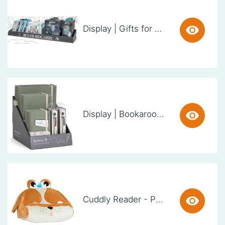
Display | Gifts for Book Lovers (60cm)
Display | Bookaroo Notebook & Pen - Fern
Cuddly Reader - Puppy Pete