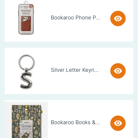
Bookaroo Phone Pocket - Brown
Silver Letter Keyring - S (set van 3)
Bookaroo Books & Stuff Pouch - Botanical