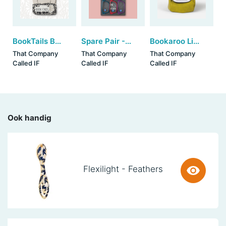
BookTails Book End - Bunny
Spare Pair - Reading Glasses Brights (+2) (set van 3)
Bookaroo Little Bean Bag Phone Rest - Chartreuse
That Company
That Company
That Company
Called IF
Called IF
Called IF
Ook handig
Flexilight - Feathers